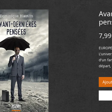
Ava
pen
7,99
EUROPE 
L'unive
d'un fa
départ,
de trav
de plus
Ajou
une vég
mortels
y a là 
et psyc
de sa p