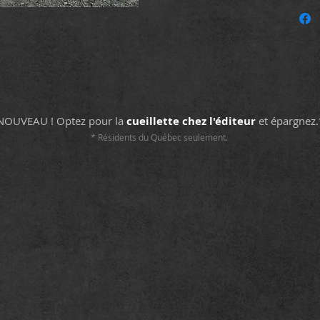
l’enfanc
privé. 
vous dé
fantasti
Format 
Collect
NOUVEAU ! Optez pour la
cueillette chez l'éditeur
et épargnez.
ISBN 97
* Résidents du Québec seulement.