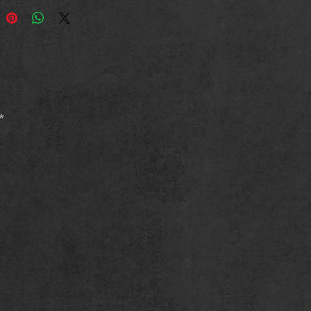
e, mais aussi celle de son au-delà
En lisant Avant-dernières pensées
couvrirez vingt-quatre nouvelles
ques, dont dix inédites !
ePub et Kindle / 432 pages
ion NUM FICTION 14+
*
8-2-924286-57-9