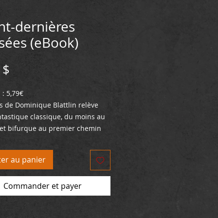
nt-dernières
sées (eBook)
Prix
 $
: 5,79€
rs de Dominique Blattlin relève
ntastique classique, du moins au
 et bifurque au premier chemin
erse vers des sentiers sinueux et
 en plus escarpés pour finir dans
ter au panier
étation où le commun des
 ne retrouvera pas ses repères. Il
Commander et payer
des êtres difformes, physiquement
hiquement, que l’auteur console
ropre souffrance, celle de