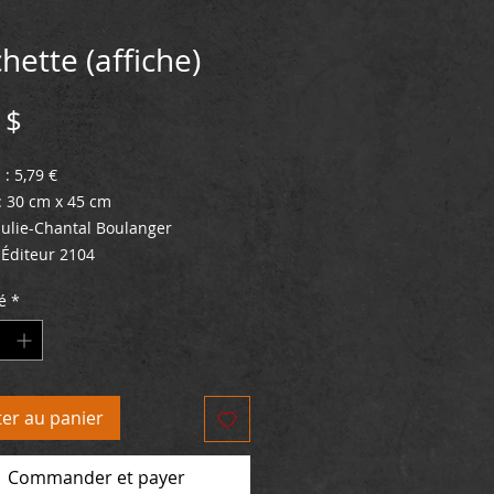
hette (affiche)
Prix
 $
: 5,79 €
: 30 cm x 45 cm
 Julie-Chantal Boulanger
Éditeur 2104
é
*
ter au panier
Commander et payer