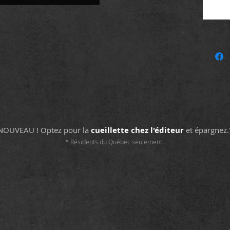
Couvert
120 pag
Collect
ISBN 97
NOUVEAU ! Optez pour la
cueillette chez l'éditeur
et épargnez.
* Résidents du Québec seulement.