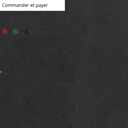
Commander et payer
ure souple / reliure allemande /
es
ion NUM JUNIOR
8-2-924286-96-8
*