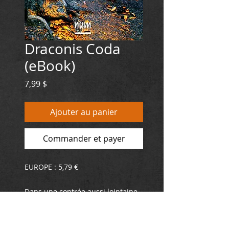
Draconis Coda
(eBook)
Prix
7,99 $
Ajouter au panier
Commander et payer
EUROPE : 5,79 €
Dans une contrée aussi lointaine
que l’époque à laquelle se réfère
ce récit, vivait un peuple jadis
prospère. Le climat y était