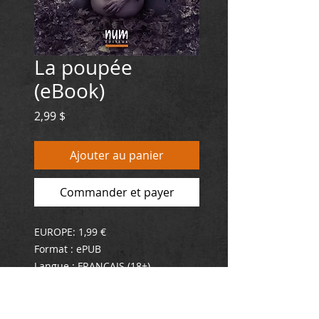
La poupée
(eBook)
Prix
2,99 $
Ajouter au panier
Commander et payer
EUROPE: 1,99 €
Format : ePUB
Langue : FRANÇAIS (18+)
ISBN : 978-2-925019-14-5
Fraîchement sortie du collège,