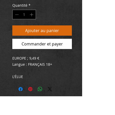
Quantité
*
Ajouter au panier
Commander et payer
EUROPE ; 9,49 €
Langue : FRANÇAIS 18+
L'ÉLUE
Lorsque Youssef fait la rencontre
de Lilly, une jolie demoiselle aux
traits angéliques et aux courbes à
faire bander un âne, il est loin de
se douter que sa vie en sera à
jamais chamboulée. Avec l'aide de