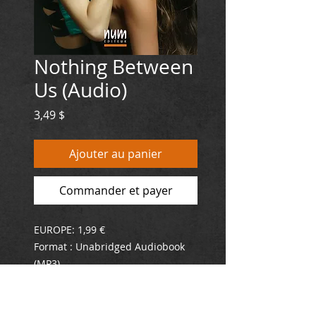
Nothing Between
Us (Audio)
Prix
3,49 $
Ajouter au panier
Commander et payer
EUROPE: 1,99 €
Format : Unabridged Audiobook
(MP3)
Lenght: 1 hr and 20 mins
Language : ENGLISH 18+
ISBN : 978-2-925019-13-8