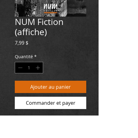
NUM Fiction
(affiche)
Prix
7,99 $
Quantité
*
Ajouter au panier
Commander et payer
EUROPE : 5,79 €
Format : 30 cm x 45 cm
Photo : Sylvain Perrier