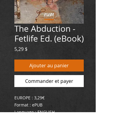
The Abduction -
Fetlife Ed. (eBook)
Prix
5,29 $
Ajouter au panier
Commander et payer
EUROPE : 3,29€
Format : ePUB
Language : ENGLISH
ISBN : 978-2-924286-97-5
"The Abduction of Lust Pet is a