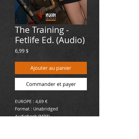
The Training -
Fetlife Ed. (Audio)
Prix
6,99 $
Ajouter au panier
Commander et payer
EUROPE : 4,69 €
Format : Unabridged
Audiobook (MP3)
Lenght: 2 hrs and 23 mins
Language : ENGLISH 18+
ISBN : 978-2-924286-99-9