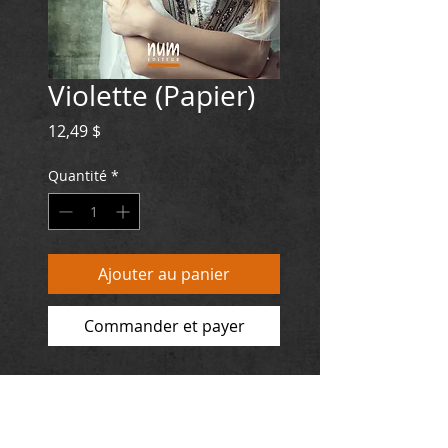
Violette (Papier)
Prix
12,49 $
Quantité
*
Ajouter au panier
Commander et payer
EUROPE : 8,19€
« Elle » arrive au château. On ne
connaît ni son nom, ni son passé.