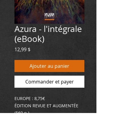
Azura - l'intégrale
(eBook)
Prix
12,99 $
Ajouter au panier
Commander et payer
EUROPE : 8,75€
ÉDITION REVUE ET AUGMENTÉE
(560 p.)
Version intégrale de la série
fantastique Azura le double pays,