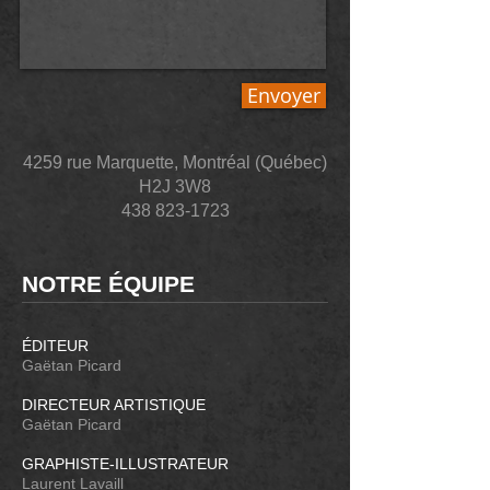
Envoyer
4259 rue Marquette, Montréal (Québec)
H2J 3W8
438 823-1723
NOTRE ÉQUIPE
ÉDITEUR
Gaëtan Picard
DIRECTEUR ARTISTIQUE
Gaëtan Picard
GRAPHISTE-ILLUSTRATEUR
Laurent Lavaill