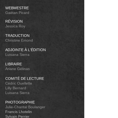
WEBMESTRE
Gaëtan Picard
RÉVISION
Jessica Roy
TRADUCTION
Christine Emond
ADJOINTE À L'ÉDITION
Luisana Sierra
LIBRAIRE
Ariane Gélinas
COMITÉ DE LECTURE
Cédric Ouellette
Lilly Bernard
Luisana Sierra
PHOTOGRAPHIE
Julie-Chantal Boulanger
Francis Lhotelin
Sylvain Perrier