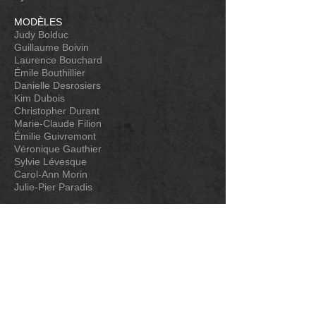
MODÈLES
Judy Bolduc
Guillaume Boivin
Laurence Bouchard
Émile Bouthillier
Danielle Desrosiers
Kim Dubois
Christopher Durant
Marie-Claude Filion
Émilie Guivremont
Véronique Gauthier
Sylvie Lévesque
Carol-Ann Morin
Julie-Pier Paradis
Abonnez-vous à notre infolettre
JE M'ABONNE !