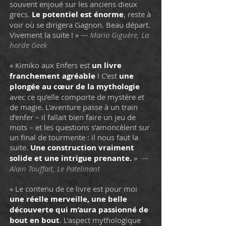
souvent enjoué sur les anciens dieux
grecs.
Le potentiel est énorme
, reste à
voir où se dirigera Gagnon. Beau départ.
Vivement la suite ! »
— Mario Giguère, La
horde Geek
« Kimiko aux Enfers est
un livre
franchement agréable
! C’est
une
plongée au cœur de la mythologie
avec ce qu’elle comporte de mystère et
de magie. L’aventure passe à un train
d’enfer – il fallait bien faire un jeu de
mots – et les questions s’amoncèlent sur
un final de tourmente : il nous faut la
suite.
Une construction vraiment
solide et une intrigue prenante.
»
—
Alain Touffait, Le Patelinant
« Le contenu de ce livre est pour moi
une réelle merveille, une belle
découverte
qui m’aura
passionné de
bout en bout
. L’aspect mythologique