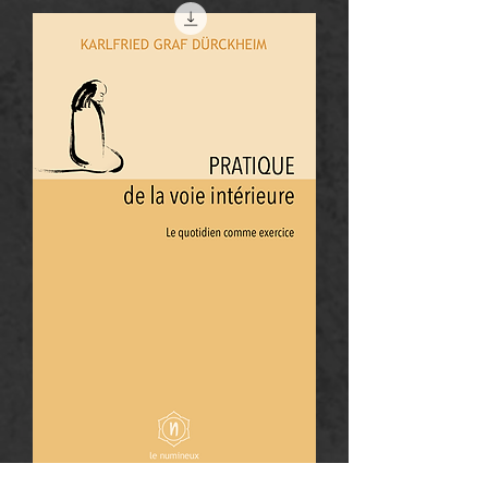
(eBook+PDF)